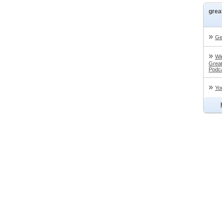
grea
»
Ge
»
Wi
Great
Podc
»
Yo